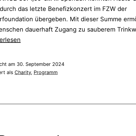
durch das letzte Benefizkonzert im FZW der
irfoundation übergeben. Mit dieser Summe ermö
Menschen dauerhaft Zugang zu sauberem Trinkw
fizkonzert
erlesen
fair
icht am
30. September 2024
dation
ert als
Charity
,
Programm