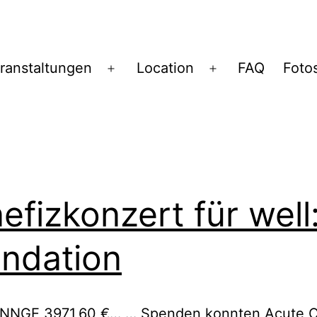
ranstaltungen
Location
FAQ
Foto
Menü
Menü
öffnen
öffnen
efizkonzert für well:
ndation
NGE 3971,60 €… … Spenden konnten Acute 