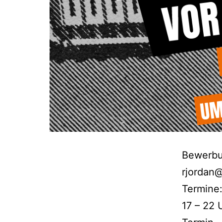
Bewerbu
rjordan
Termine:
17 – 22 