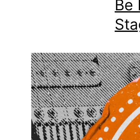
Be 
Sta