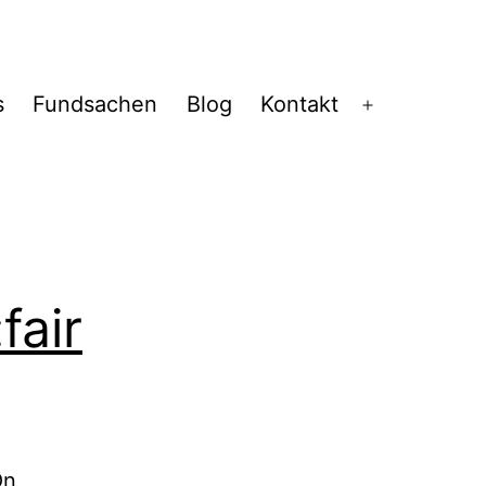
s
Fundsachen
Blog
Kontakt
Menü
öffnen
fair
On