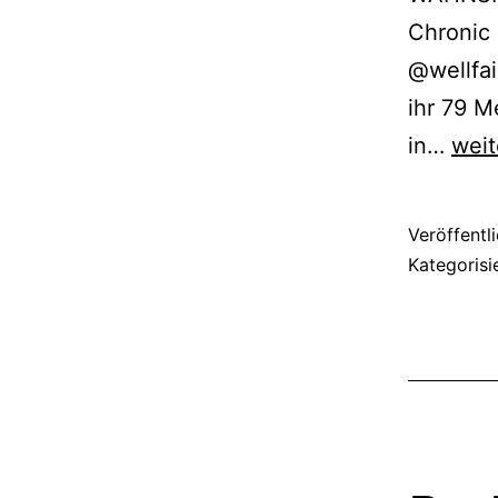
Chronic 
@wellfa
ihr 79 
Bene
in…
weit
für
well:
Veröffentl
Foun
Kategorisi