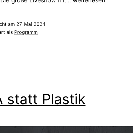
Be
 Die große Liveshow mit…
weiterlesen
Prepared
–
icht am
27. Mai 2024
Stagecoaching
ert als
Programm
 statt Plastik