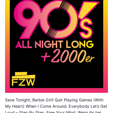
Save Tonight, Barbie Girl! Quit Playing Games (With
My Heart) When I Come Around. Everybody Let’s Get
Loud – Step By Step, Free Your Mind. Wenn ihr bei