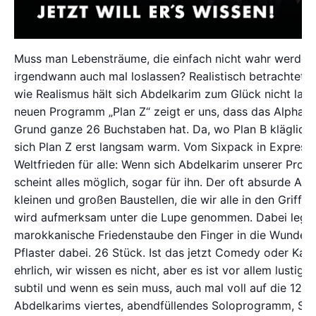
Muss man Lebensträume, die einfach nicht wahr werden 
irgendwann auch mal loslassen? Realistisch betrachtet j
wie Realismus hält sich Abdelkarim zum Glück nicht lang
neuen Programm „Plan Z“ zeigt er uns, dass das Alphabe
Grund ganze 26 Buchstaben hat. Da, wo Plan B kläglich s
sich Plan Z erst langsam warm. Vom Sixpack in Expressz
Weltfrieden für alle: Wenn sich Abdelkarim unserer Pro
scheint alles möglich, sogar für ihn. Der oft absurde Allt
kleinen und großen Baustellen, die wir alle in den Griff k
wird aufmerksam unter die Lupe genommen. Dabei legt 
marokkanische Friedenstaube den Finger in die Wunde, a
Pflaster dabei. 26 Stück. Ist das jetzt Comedy oder Kab
ehrlich, wir wissen es nicht, aber es ist vor allem lustig,
subtil und wenn es sein muss, auch mal voll auf die 12. „P
Abdelkarims viertes, abendfüllendes Soloprogramm, Sta