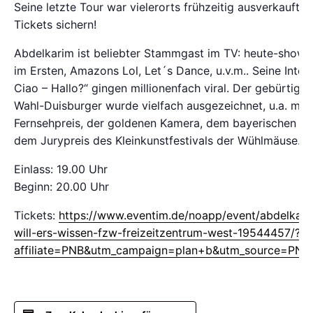
Seine letzte Tour war vielerorts frühzeitig ausverkauft. D
Tickets sichern!
Abdelkarim ist beliebter Stammgast im TV: heute-show, 
im Ersten, Amazons Lol, Let´s Dance, u.v.m.. Seine Inter
Ciao – Hallo?“ gingen millionenfach viral. Der gebürtige 
Wahl-Duisburger wurde vielfach ausgezeichnet, u.a. mi
Fernsehpreis, der goldenen Kamera, dem bayerischen Ka
dem Jurypreis des Kleinkunstfestivals der Wühlmäuse.
Einlass: 19.00 Uhr
Beginn: 20.00 Uhr
Tickets:
https://www.eventim.de/noapp/event/abdelkarim
will-ers-wissen-fzw-freizeitzentrum-west-19544457/?
affiliate=PNB&utm_campaign=plan+b&utm_source=PN