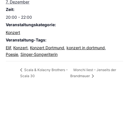
7. Dezember
Zeit:
20:00 - 22:00
Veranstaltungskategorie:
Konzert
Veranstaltung-Tags:
Elif
,
Konzert
,
Konzert Dortmund
,
konzert in dortmund
,
Poesie
,
Singer-Songwriterin
Monchi liest – Jenseits der
Scala & Kolacny Brothers –
Scala 30
Brandmauer