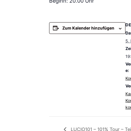
Beginn: 20.00 Uhr
DE
Zum Kalender hinzufügen
Da
5.
Zei
19
Ve
e:
Ko
Ve
Ka
Ko
ko
LUCIO101 – 101% Tour – Tei