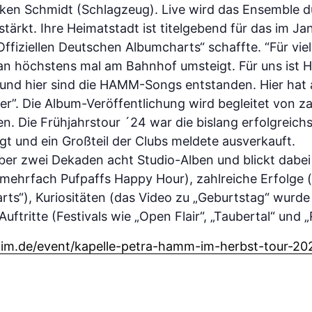
icken Schmidt (Schlagzeug). Live wird das Ensemble d
stärkt. Ihre Heimatstadt ist titelgebend für das im 
„Offiziellen Deutschen Albumcharts“ schaffte. “Für vie
an höchstens mal am Bahnhof umsteigt. Für uns ist H
n und hier sind die HAMM-Songs entstanden. Hier hat
er”. Die Album-Veröffentlichung wird begleitet von z
en. Die Frühjahrstour ´24 war die bislang erfolgreic
t und ein Großteil der Clubs meldete ausverkauft.
über zwei Dekaden acht Studio-Alben und blickt dabei 
ehrfach Pufpaffs Happy Hour), zahlreiche Erfolge (
rts“), Kuriositäten (das Video zu „Geburtstag“ wurde 
ftritte (Festivals wie „Open Flair“, „Taubertal“ und 
im.de/event/kapelle-petra-hamm-im-herbst-tour-20