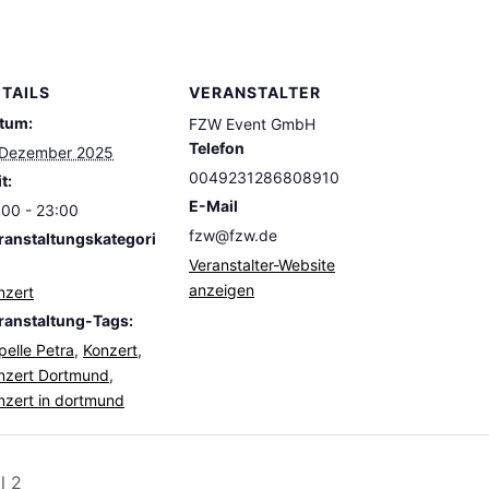
TAILS
VERANSTALTER
tum:
FZW Event GmbH
Telefon
 Dezember 2025
0049231286808910
t:
E-Mail
:00 - 23:00
fzw@fzw.de
ranstaltungskategori
Veranstalter-Website
anzeigen
nzert
ranstaltung-Tags:
pelle Petra
,
Konzert
,
nzert Dortmund
,
nzert in dortmund
l 2