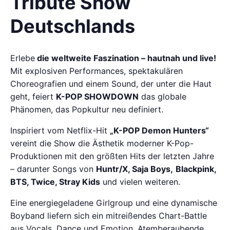
Tribute Show
Deutschlands
Erlebe
die weltweite Faszination – hautnah und live!
Mit explosiven Performances, spektakulären
Choreografien und einem Sound, der unter die Haut
geht, feiert
K-POP SHOWDOWN
das globale
Phänomen, das Popkultur neu definiert.
Inspiriert vom Netflix-Hit
„K-POP Demon Hunters“
vereint die Show die Ästhetik moderner K-Pop-
Produktionen mit den größten Hits der letzten Jahre
– darunter Songs von
Huntr/X, Saja Boys,
Blackpink,
BTS, Twice, Stray Kids
und vielen weiteren.
Eine energiegeladene Girlgroup und eine dynamische
Boyband liefern sich ein mitreißendes Chart-Battle
aus Vocals, Dance und Emotion. Atemberaubende