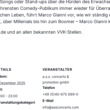
, Songs oder Stand-ups über die Hürden des Erwachs
fahrensten Comedy-Publikum immer wieder für Überra
lichen Leben, führt Marco Gianni vor, wie wir ständig 
, über Millenials bis hin zum Boomer – Marco Gianni kr
.de und an allen bekannten VVK-Stellen.
TAILS
VERANSTALTER
tum:
a.s.s. concerts &
promotion gmbh
 Dezember 2025
Telefon
t:
+49 (0)40-675 699-0
:00 - 23:00
E-Mail
ranstaltungskategori
info@assconcerts.com