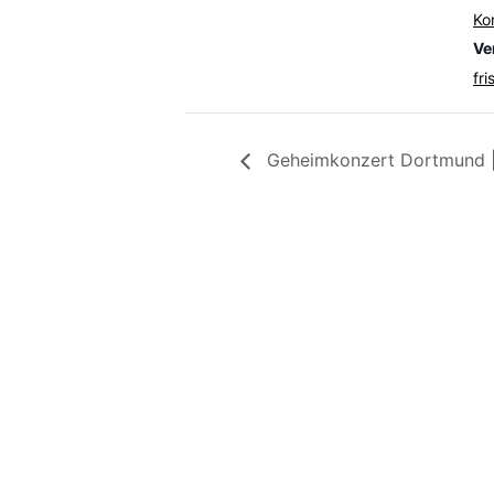
Ko
Ve
fri
Geheimkonzert Dortmund