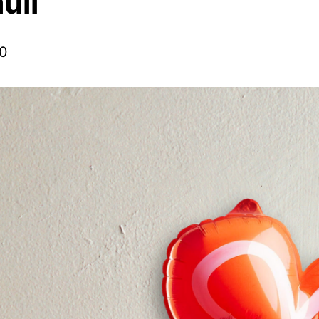
uli
0