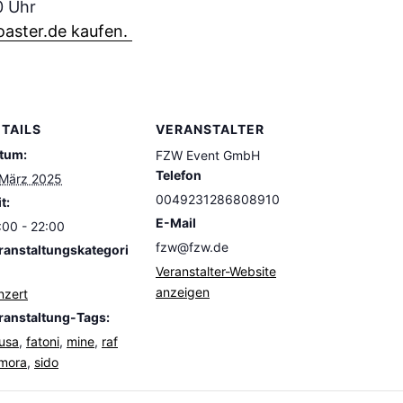
0 Uhr
oaster.de kaufen.
TAILS
VERANSTALTER
tum:
FZW Event GmbH
Telefon
 März 2025
0049231286808910
t:
E-Mail
:00 - 22:00
fzw@fzw.de
ranstaltungskategori
Veranstalter-Website
anzeigen
nzert
ranstaltung-Tags:
usa
,
fatoni
,
mine
,
raf
mora
,
sido