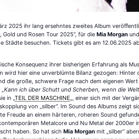
rz 2025 ihr lang ersehntes zweites Album veröﬀentl
r, Gold und Rosen Tour 2025“, für die
Mia Morgan
und
he Städte besuchen. Tickets gibt es am 12.06.2025 ab
gische Konsequenz ihrer bisherigen Erfahrung als Musi
en wird hier eine unverblümte Bilanz gezogen: Hinte
nd die große, schwere Frage nach dem eigenen Wert i
.
„Kann ich über Schutt und Scherben, wenn die Welt
ie in „
TEIL DER MASCHINE
„, einer sich mit der Vergä
kopplung von „silber“. Im Sound des Albums zeigt si
te Freude an einem härteren, roheren Sound gefun
kontemporären Metalcore und Nu Metal der 2000er in
scht haben. So hat sich
Mia
Morgan
mit „silber“ abe