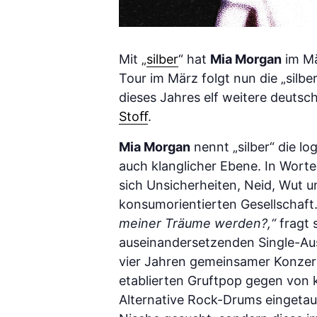
Mit „
silber
“ hat
Mia Morgan
im Mä
Tour im März folgt nun die „silbe
dieses Jahres elf weitere deutsc
Stoﬀ
.
Mia Morgan
nennt „silber“ die lo
auch klanglicher Ebene. In Wort
sich Unsicherheiten, Neid, Wut u
konsumorientierten Gesellschaft
meiner Träume werden?,“
fragt s
auseinandersetzenden Single-Aus
vier Jahren gemeinsamer Konzer
etablierten Gruftpop gegen von 
Alternative Rock-Drums eingetau