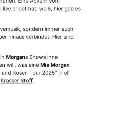
chaﬀen. Eine Abkehr vom
live erlebt hat, weiß, hier gab es
Livemusik, sondern immer auch
er hinaus verbindet. Hier sind
 in
Morgan
s Shows inne
n will, was eine
Mia Morgan
 und Rosen Tour 2025“ in elf
i
Krasser Stoﬀ
.