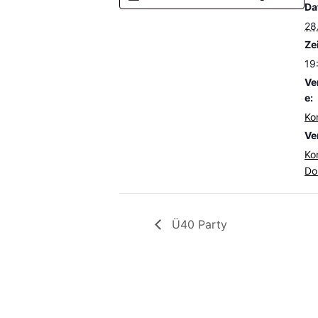
Da
28
Zei
19
Ve
e:
Ko
Ve
Ko
Do
Ü40 Party