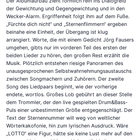
Der Albumaufbau zieht förmlich rein ins Dialogfeld
der Gewichtung und Gegengewichtung und in den
Wecker-Alarm. Ergriffenheit folgt ihm auf dem Fuße.
„Fürchte dich nicht“ und „Sternenflimmern“ ergeben
beinahe eine Einheit, der Übergang ist klug
arrangiert. Worte, die mit einem Gedicht Jörg Fausers
umgehen, gibts nur im vorderen Teil des ersten der
beiden Lieder zu hören, den großen Rest erzählt die
Musik. Plötzlich entstehen riesige Panoramen des
unausgesprochenen Selbstwahrnehmungsaustauschs
zwischen Songmachern und Zuhörern. Der zweite
Song des Liedpaars beginnt, wie der vorherige
endete, wortlos. Großes Lob gebührt an dieser Stelle
dem Trommler, der den live gespielten Drum&Bass-
Puls einer unbestimmten Größe entgegenschlägt. Der
Text der Sternennummer will weg von weltlicher
Wörterkakofonie, hin zum lyrischen Ausdruck. Wäre
„LOTTO“ eine Figur, hätte sie keine Lust mehr auf den