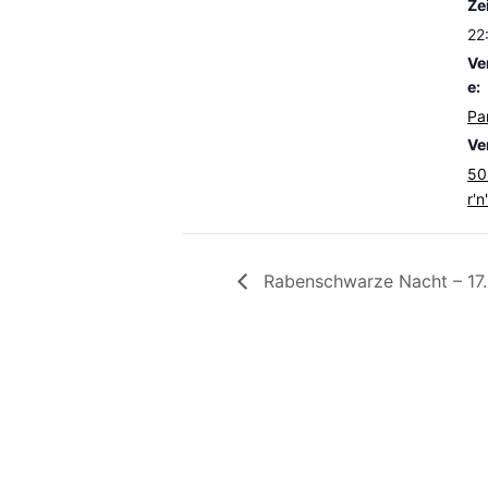
Zei
22
Ve
e:
Pa
Ve
50
r'n
Rabenschwarze Nacht – 17.