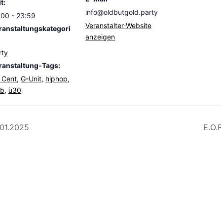
t:
info@oldbutgold.party
:00 - 23:59
Veranstalter-Website
ranstaltungskategori
anzeigen
rty
ranstaltung-Tags:
 Cent
,
G-Unit
,
hiphop
,
'b
,
ü30
01.2025
E.O.