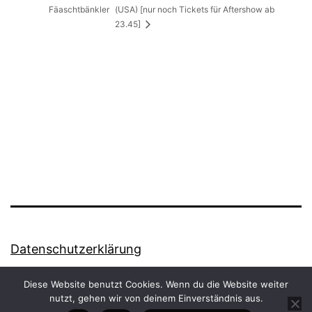
Fäaschtbänkler
(USA) [nur noch Tickets für Aftershow ab
23.45]
Datenschutzerklärung
Stolz präsentiert von
WordPress
.
Diese Website benutzt Cookies. Wenn du die Website weiter
nutzt, gehen wir von deinem Einverständnis aus.