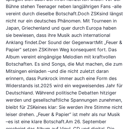
Bühne stehen Teenager neben langjährigen Fans -alle
vereint durch dieselbe Botschaft.Doch ZSKsind längst
nicht nur ein deutsches Phänomen. Mit Tourneen in
Japan, Griechenland und quer durch Europa haben
sie bewiesen, dass ihre Musik auch international
Anklang findet.Der Sound der GegenwartMit „Feuer &
Papier“ setzen ZSKihren Weg konsequent fort. Das
Album vereint eingängige Melodien mit kraftvollen
Botschaften. Es sind Songs, die Mut machen, die zum
Mitsingen einladen –und die nicht zuletzt daran
erinnern, dass Punkrock immer auch eine Form des
Widerstands ist.2025 wird ein wegweisendes Jahr für
Deutschland. Während politische Debatten hitziger
werden und gesellschaftliche Spannungen zunehmen,
bleibt für ZSKeines klar: Sie werden ihre Stimme nicht
leiser drehen. „Feuer & Papier“ ist mehr als nur Musik
–es ist eine klare Botschaft.Am 26. September
erscheint das Album auf Vinyl, CD und digital. Die