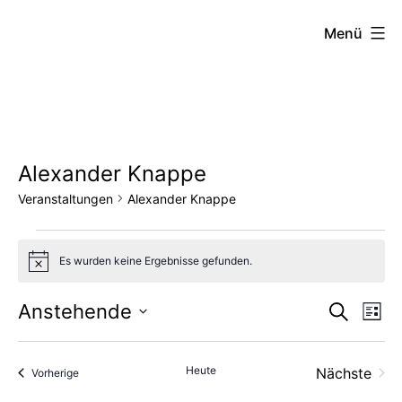
Zum
FZW
Menü
Inhalt
springen
Alexander Knappe
Veranstaltungen
Alexander Knappe
Veranstaltungen
Es wurden keine Ergebnisse gefunden.
Hinweis
Vera
Ve
Anstehende
Suche
Liste
Datum
An
Such
wählen.
Heute
Nächste
Veranstaltungen
Vorherige
Na
und
Veransta