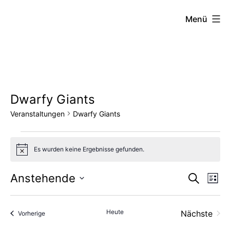
Zum
FZW
Menü
Inhalt
springen
Dwarfy Giants
Veranstaltungen
Dwarfy Giants
Veranstaltungen
Es wurden keine Ergebnisse gefunden.
Hinweis
Vera
Ve
Anstehende
Suche
Liste
Datum
An
Such
wählen.
Heute
Nächste
Veranstaltungen
Vorherige
Na
und
Veransta