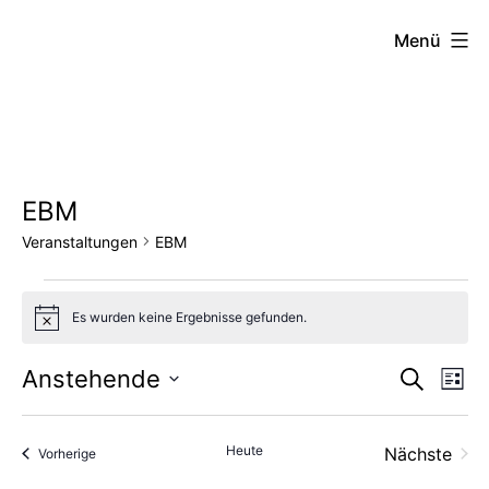
Zum
FZW
Menü
Inhalt
springen
EBM
Veranstaltungen
EBM
Veranstaltungen
Es wurden keine Ergebnisse gefunden.
Hinweis
Vera
Ve
Anstehende
Suche
Liste
Datum
An
Such
wählen.
Heute
Nächste
Veranstaltungen
Vorherige
Na
und
Veransta