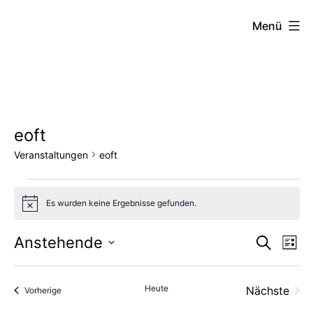
Zum
FZW
Menü
Inhalt
springen
eoft
Veranstaltungen
eoft
Veranstaltungen
Es wurden keine Ergebnisse gefunden.
Hinweis
Vera
Ve
Anstehende
Suche
Liste
Datum
An
Such
wählen.
Heute
Nächste
Veranstaltungen
Vorherige
Na
und
Veransta