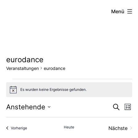
Zum
FZW
Menü
Inhalt
springen
eurodance
Veranstaltungen
eurodance
Veranstaltungen
Es wurden keine Ergebnisse gefunden.
Hinweis
Vera
Ve
Anstehende
Suche
Liste
Datum
An
Such
wählen.
Heute
Nächste
Veranstaltungen
Vorherige
Na
und
Veransta