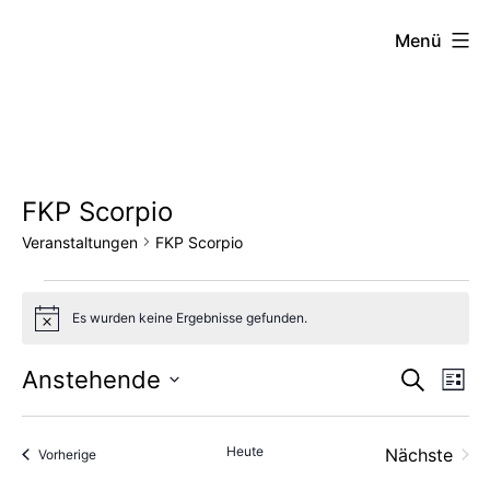
Zum
FZW
Menü
Inhalt
springen
FKP Scorpio
Veranstaltungen
FKP Scorpio
Veranstaltungen
Es wurden keine Ergebnisse gefunden.
Hinweis
Vera
Ve
Anstehende
Suche
Liste
Datum
An
Such
wählen.
Heute
Nächste
Veranstaltungen
Vorherige
Na
und
Veransta