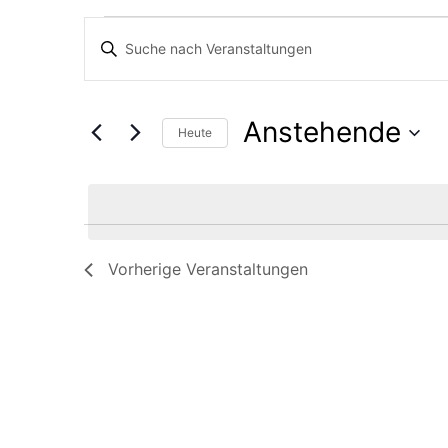
Veranstaltunge
Veranstaltunge
Bitte
Schlüsselwort
Suche
eingeben.
Anstehende
Suche
Heute
und
nach
Datum
Veranstaltungen
wählen.
Ansichten,
Schlüsselwort.
Vorherige
Veranstaltungen
Navigation