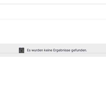
n
n
Es wurden keine Ergebnisse gefunden.
Hinweis