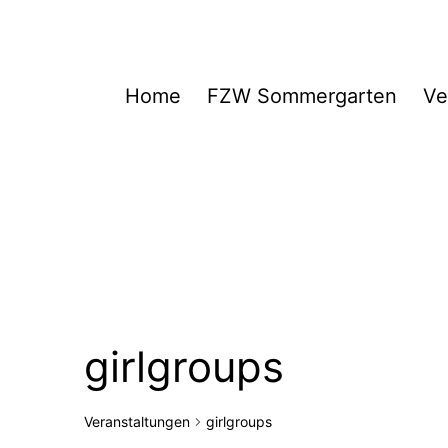
Zum
Inhalt
springen
FZW
Home
FZW Sommergarten
Ve
girlgroups
Veranstaltungen
girlgroups