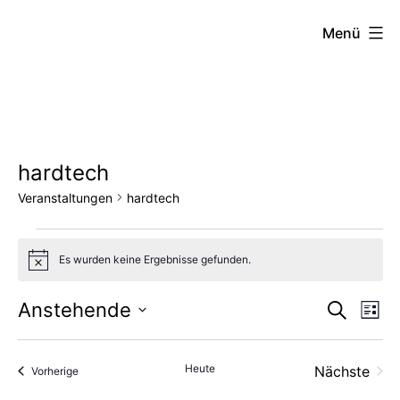
Zum
FZW
Menü
Inhalt
springen
hardtech
Veranstaltungen
hardtech
Veranstaltungen
Es wurden keine Ergebnisse gefunden.
Hinweis
Vera
Ve
Anstehende
Suche
Liste
Datum
An
Such
wählen.
Heute
Nächste
Veranstaltungen
Vorherige
Na
und
Veransta