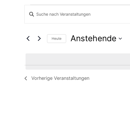
Veranstaltunge
Veranstaltunge
Bitte
Schlüsselwort
Suche
eingeben.
Anstehende
Suche
Heute
und
nach
Datum
Veranstaltungen
wählen.
Ansichten,
Schlüsselwort.
Vorherige
Veranstaltungen
Navigation