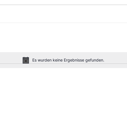
n
n
Es wurden keine Ergebnisse gefunden.
Hinweis