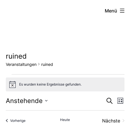
Zum
FZW
Menü
Inhalt
springen
ruined
Veranstaltungen
ruined
Veranstaltungen
Es wurden keine Ergebnisse gefunden.
Hinweis
Vera
Ve
Anstehende
Suche
Liste
Datum
An
Such
wählen.
Heute
Nächste
Veranstaltungen
Vorherige
Na
und
Veransta