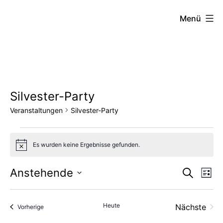
Zum
FZW
Menü
Inhalt
springen
Silvester-Party
Veranstaltungen
Silvester-Party
Veranstaltungen
Es wurden keine Ergebnisse gefunden.
Hinweis
Vera
Ve
Anstehende
Suche
Liste
Datum
An
Such
wählen.
Heute
Nächste
Veranstaltungen
Vorherige
Na
und
Veransta