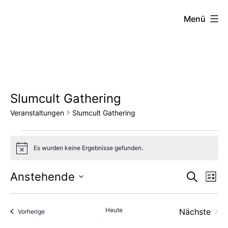
Zum
FZW
Menü
Inhalt
springen
Slumcult Gathering
Veranstaltungen
Slumcult Gathering
Veranstaltungen
Es wurden keine Ergebnisse gefunden.
Hinweis
Vera
Ve
Anstehende
Suche
Liste
Datum
An
Such
wählen.
Heute
Nächste
Veranstaltungen
Vorherige
Na
und
Veransta