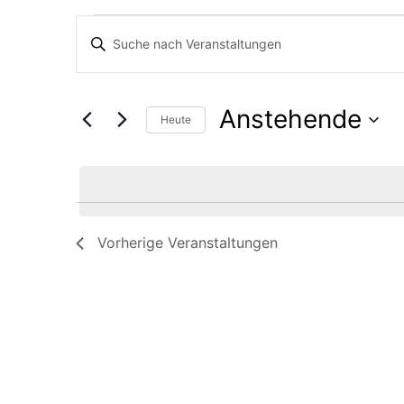
Veranstaltunge
Veranstaltunge
Bitte
Schlüsselwort
Suche
eingeben.
Anstehende
Suche
Heute
und
nach
Datum
Veranstaltungen
wählen.
Ansichten,
Schlüsselwort.
Vorherige
Veranstaltungen
Navigation