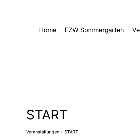
Zum
Inhalt
springen
FZW
Home
FZW Sommergarten
Ve
START
Veranstaltungen
START