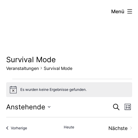
Zum
FZW
Menü
Inhalt
springen
Survival Mode
Veranstaltungen
Survival Mode
Veranstaltungen
Es wurden keine Ergebnisse gefunden.
Hinweis
Vera
Ve
Anstehende
Suche
Liste
Datum
An
Such
wählen.
Heute
Nächste
Veranstaltungen
Vorherige
Na
und
Veransta