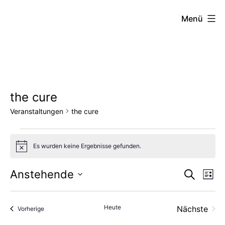
Zum
FZW
Menü
Inhalt
springen
the cure
Veranstaltungen
the cure
Veranstaltungen
Es wurden keine Ergebnisse gefunden.
Hinweis
Vera
Ve
Anstehende
Suche
Liste
Datum
An
Such
wählen.
Heute
Nächste
Veranstaltungen
Vorherige
Na
und
Veransta