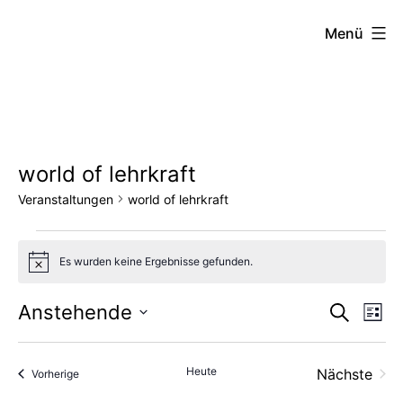
Zum
FZW
Menü
Inhalt
springen
world of lehrkraft
Veranstaltungen
world of lehrkraft
Veranstaltungen
Es wurden keine Ergebnisse gefunden.
Hinweis
Vera
Ve
Anstehende
Suche
Liste
Datum
An
Such
wählen.
Heute
Nächste
Veranstaltungen
Vorherige
Na
und
Veransta