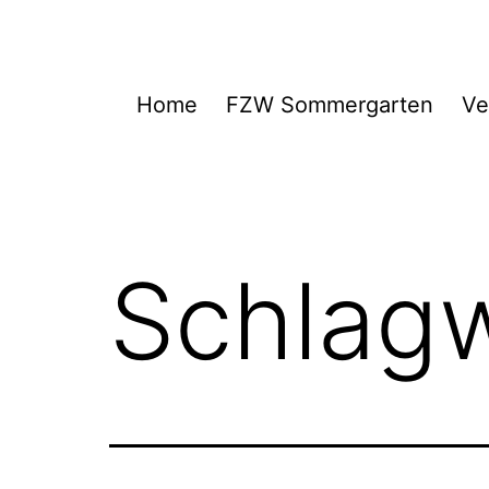
Zum
Inhalt
springen
FZW
Home
FZW Sommergarten
Ve
Schlag