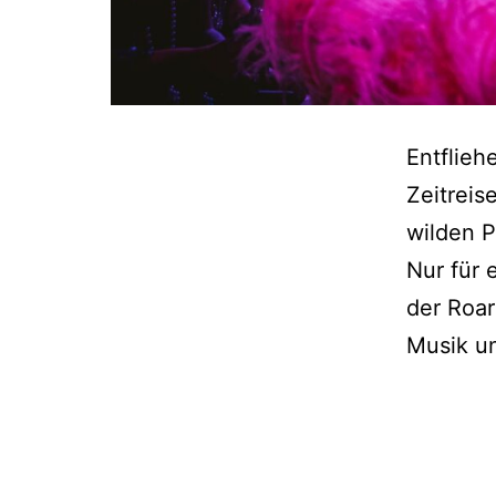
Entflieh
Zeitreis
wilden P
Nur für 
der Roar
Musik u