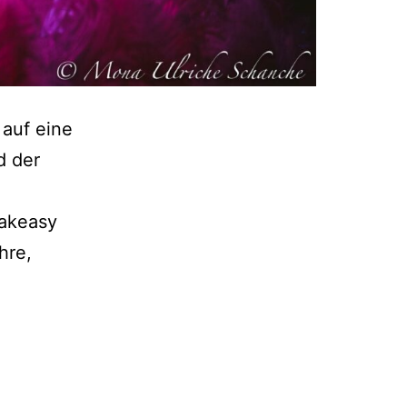
 auf eine
d der
eakeasy
hre,