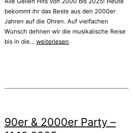
Alle Geilen Hits von 2000 bis 2025! Heute
bekommt ihr das Beste aus den 2000er
Jahren auf die Ohren. Auf vielfachen
Wunsch dehnen wir die musikalische Reise
2000er
bis in die…
weiterlesen
&
2010er
Party
90er & 2000er Party –