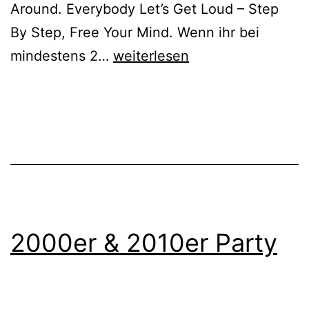
Around. Everybody Let’s Get Loud – Step
By Step, Free Your Mind. Wenn ihr bei
90er
mindestens 2…
weiterlesen
&
2000er
–
10.01.2026
2000er & 2010er Party