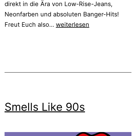
direkt in die Ära von Low-Rise-Jeans,
Neonfarben und absoluten Banger-Hits!
2000er
Freut Euch also…
weiterlesen
+
2010er
Party
Smells Like 90s