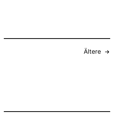
Party
–
13.09.2025
Seitennummerierung
Ältere
der
Beiträge