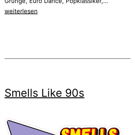
Smells
Grunge, Euro Dance, Popklassiker,…
Like
weiterlesen
90s
Smells Like 90s