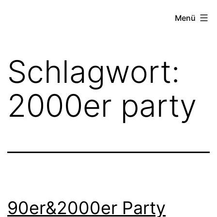
Zum
FZW
Menü
Inhalt
springen
Schlagwort:
2000er party
90er&2000er Party