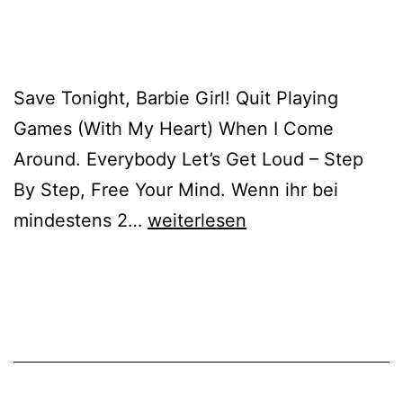
Save Tonight, Barbie Girl! Quit Playing
Games (With My Heart) When I Come
Around. Everybody Let’s Get Loud – Step
By Step, Free Your Mind. Wenn ihr bei
90er
mindestens 2…
weiterlesen
&
2000er
Party
–
11.10.2025