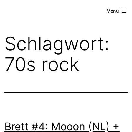
Zum
FZW
Menü
Inhalt
springen
Schlagwort:
70s rock
Brett #4: Mooon (NL) +