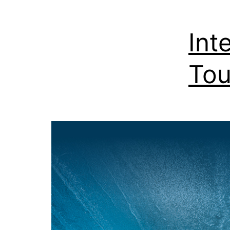
Int
Tou