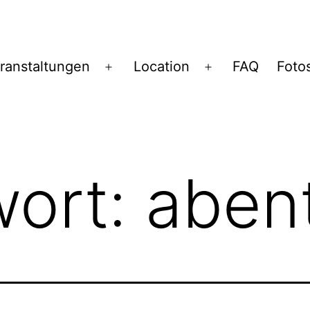
ranstaltungen
Location
FAQ
Foto
Menü
Menü
öffnen
öffnen
wort:
aben