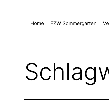
Zum
Inhalt
springen
FZW
Home
FZW Sommergarten
Ve
Schlag