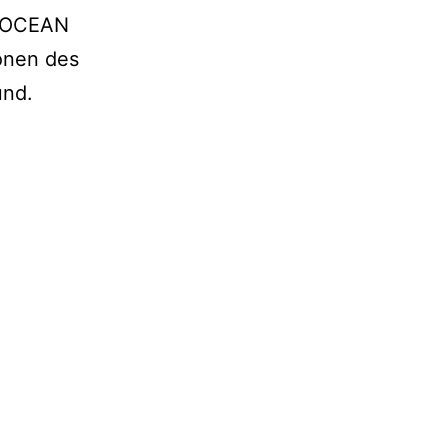
. OCEAN
onen des
und.