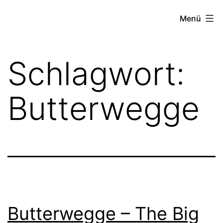
Zum
FZW
Menü
Inhalt
springen
Schlagwort:
Butterwegge
Butterwegge – The Big