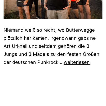
Niemand weiß so recht, wo Butterwegge
plötzlich her kamen. Irgendwann gabs ne
Art Urknall und seitdem gehören die 3
Jungs und 3 Mädels zu den festen Größen
Butterwegge
der deutschen Punkrock…
weiterlesen
–
The
Big
Bang