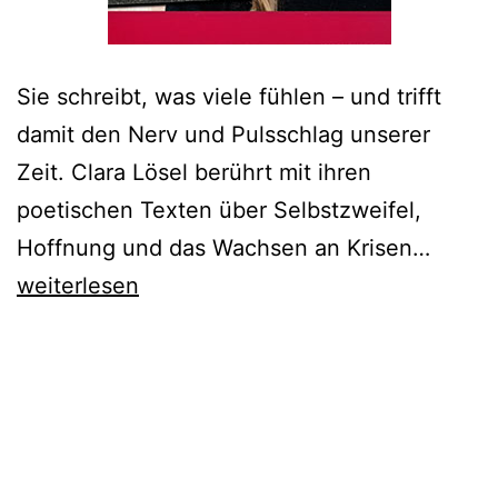
Sie schreibt, was viele fühlen – und trifft
damit den Nerv und Pulsschlag unserer
Zeit. Clara Lösel berührt mit ihren
poetischen Texten über Selbstzweifel,
Ausver
Hoffnung und das Wachsen an Krisen…
Clara
weiterlesen
Lösel
Wehe
du
gibst
auf