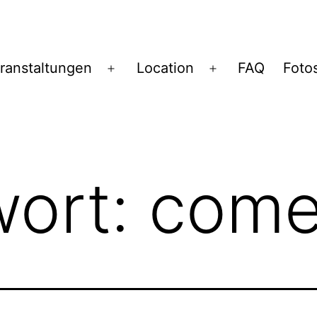
ranstaltungen
Location
FAQ
Foto
Menü
Menü
öffnen
öffnen
wort:
com