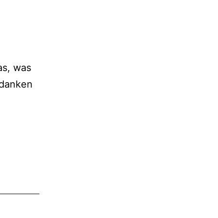
as, was
edanken
Ausverkauft:
TAHNEE
–
Ein
Touch
Too
Much