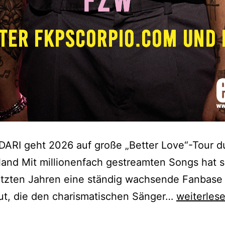
DARI geht 2026 auf große „Better Love“-Tour d
and Mit millionenfach gestreamten Songs hat s
etzten Jahren eine ständig wachsende Fanbase
DARI
ut, die den charismatischen Sänger…
weiterles
–