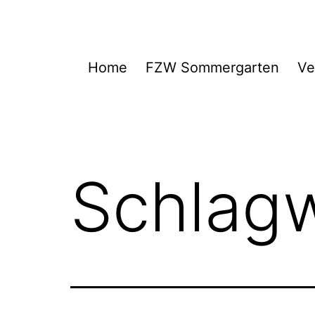
Zum
Inhalt
springen
FZW
Home
FZW Sommergarten
Ve
Schlag