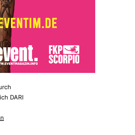
urch
ich DARI
en