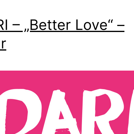
I – „Better Love“ –
r