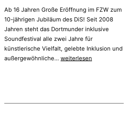
Ab 16 Jahren Große Eröffnung im FZW zum
10-jährigen Jubiläum des DiS! Seit 2008
Jahren steht das Dortmunder inklusive
Soundfestival alle zwei Jahre für
künstlerische Vielfalt, gelebte Inklusion und
DiS#
außergewöhnliche…
weiterlesen
Jubiläums
Festival
–
Das
Dortmunder
inklusives
Soundfestival