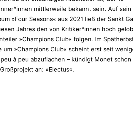
ner*innen mittlerweile bekannt sein. Auf sein
um »Four Seasons« aus 2021 ließ der Sankt Ga
diesen Jahres den von Kritiker*innen hoch gelo
teiler »Champions Club« folgen. Im Spätherbs
e um »Champions Club« scheint erst seit weni
peu à peu abzuflachen – kündigt Monet schon
Großprojekt an: »Electus«.