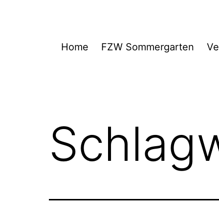
Zum
Inhalt
springen
FZW
Home
FZW Sommergarten
Ve
Schlag