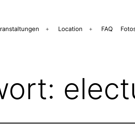
ranstaltungen
Location
FAQ
Foto
Menü
Menü
öffnen
öffnen
wort:
elect