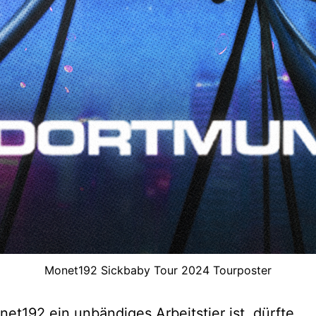
Monet192 Sickbaby Tour 2024 Tourposter
et192 ein unbändiges Arbeitstier ist, dürfte