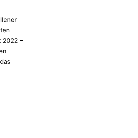
llener
bten
t 2022 –
gen
 das