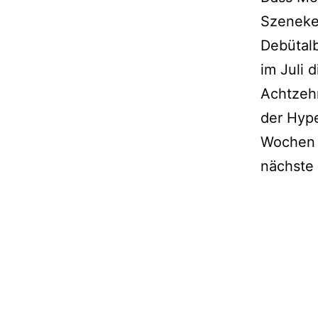
Szeneken
Debütalb
im Juli 
Achtzehn
der Hyp
Wochen 
nächste 