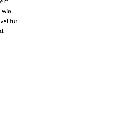
dem
n wie
val für
d.