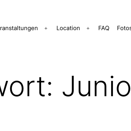
ranstaltungen
Location
FAQ
Foto
Menü
Menü
öffnen
öffnen
wort:
Junio
n