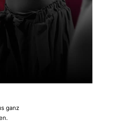
us ganz
en.