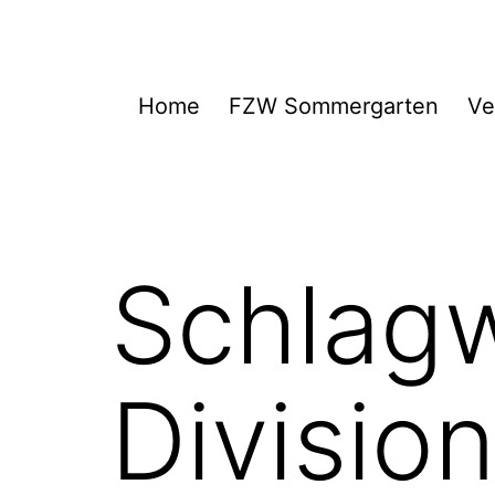
Zum
Inhalt
springen
FZW
Home
FZW Sommergarten
Ve
Schlag
Divisio