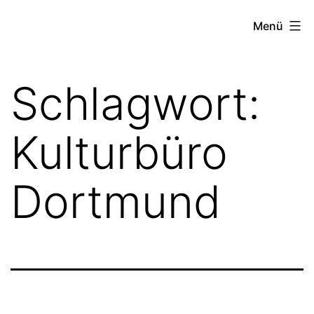
Zum
FZW
Menü
Inhalt
springen
Schlagwort:
Kulturbüro
Dortmund