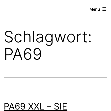
Zum
FZW
Menü
Inhalt
springen
Schlagwort:
PA69
PA69 XXL – SIE