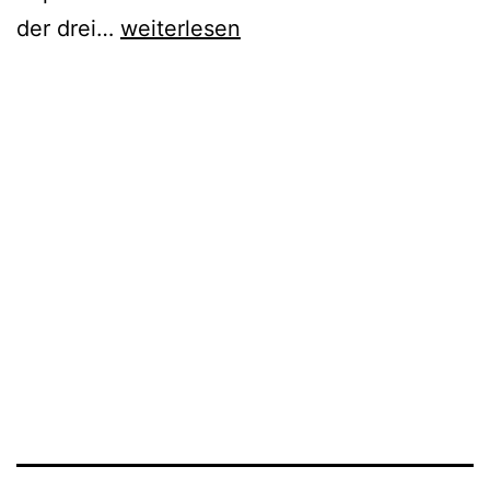
PA69
der drei…
weiterlesen
@
Turbinenhalle
Oberhausen