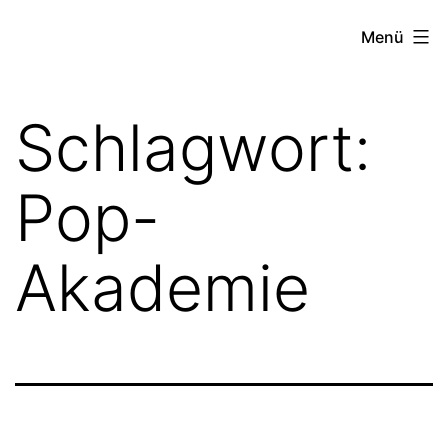
Zum
FZW
Menü
Inhalt
springen
Schlagwort:
Pop-
Akademie