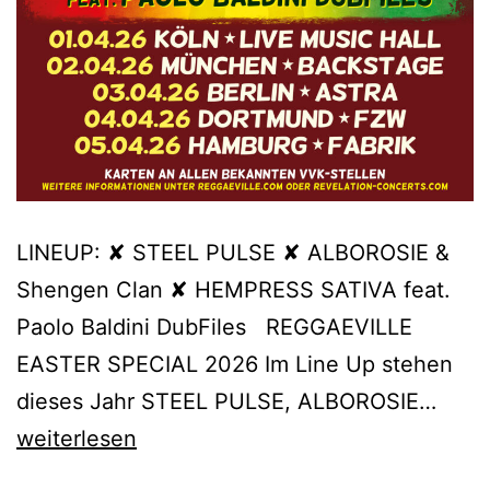
LINEUP: ✘ STEEL PULSE ✘ ALBOROSIE &
Shengen Clan ✘ HEMPRESS SATIVA feat.
Paolo Baldini DubFiles REGGAEVILLE
EASTER SPECIAL 2026 Im Line Up stehen
REGG
dieses Jahr STEEL PULSE, ALBOROSIE…
EAS
weiterlesen
SPEC