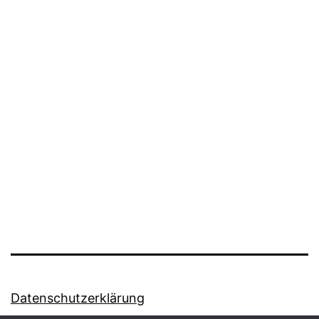
The
Music
of
Depeche
Mode
Datenschutzerklärung