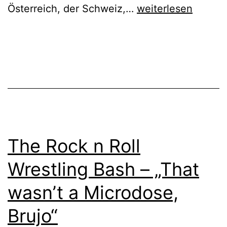
FJØRT
Österreich, der Schweiz,…
weiterlesen
–
BÉ
FJØRT
The Rock n Roll
Wrestling Bash – „That
wasn’t a Microdose,
Brujo“