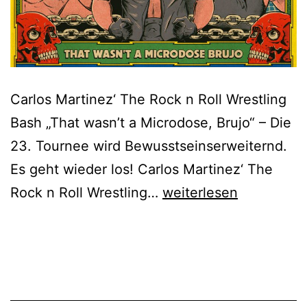
Carlos Martinez‘ The Rock n Roll Wrestling
Bash „That wasn’t a Microdose, Brujo“ – Die
23. Tournee wird Bewusstseinserweiternd.
Es geht wieder los! Carlos Martinez‘ The
The
Rock n Roll Wrestling…
weiterlesen
Rock
n
Roll
Wrestling