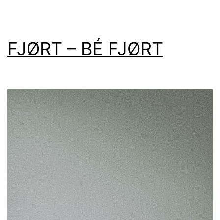
FJØRT – BÉ FJØRT