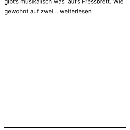
gibt’s musikalisch was auf’s Fressbrett. Wie
Saftige
gewohnt auf zwei…
weiterlesen
Schläge