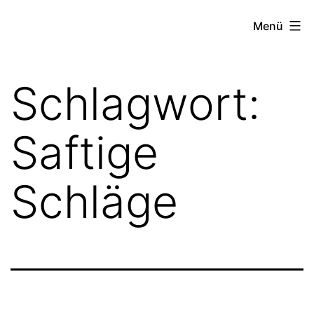
Zum
FZW
Menü
Inhalt
springen
Schlagwort:
Saftige
Schläge