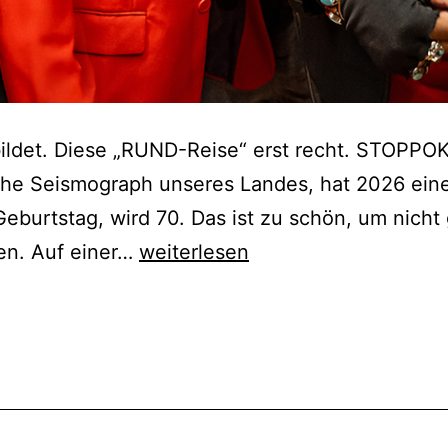
ildet. Diese „RUND-Reise“ erst recht. STOPPOK
che Seismograph unseres Landes, hat 2026 ein
eburtstag, wird 70. Das ist zu schön, um nicht 
Stoppok
en. Auf einer…
weiterlesen
–
RUND-
Reise
–
die