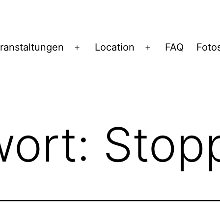
ranstaltungen
Location
FAQ
Foto
Menü
Menü
öffnen
öffnen
wort:
Stop