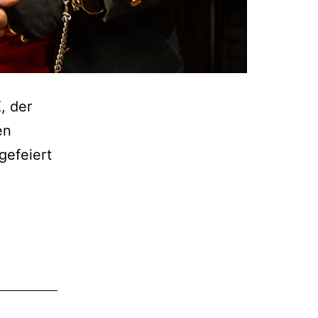
, der
en
gefeiert