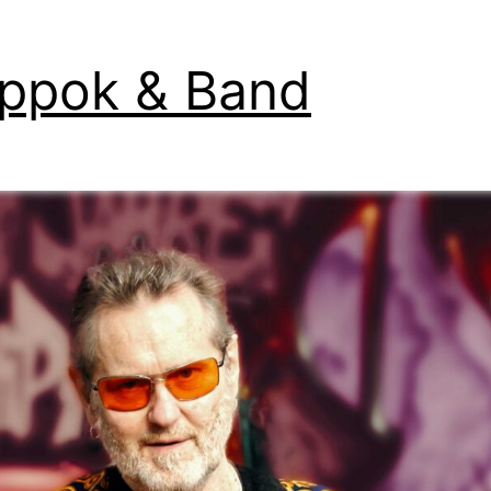
Band-
Tour
ppok & Band
2026