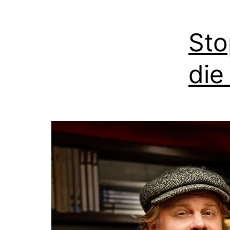
Sto
die