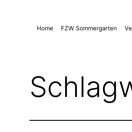
Zum
Inhalt
springen
FZW
Home
FZW Sommergarten
Ve
Schlag