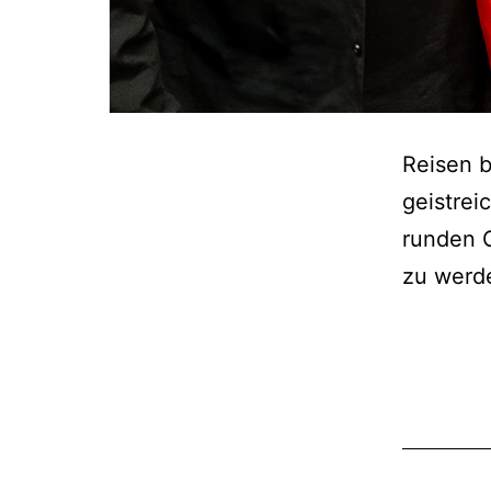
Reisen b
geistrei
runden G
zu werd