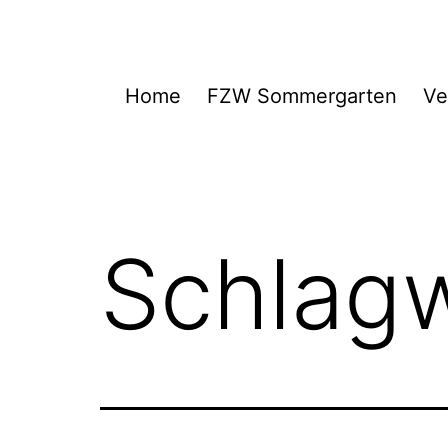
Zum
Inhalt
springen
FZW
Home
FZW Sommergarten
Ve
Schlag