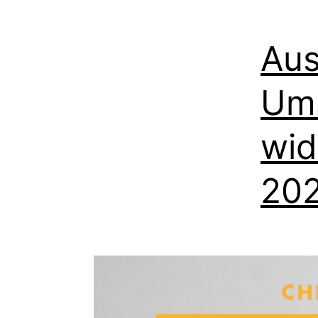
Aus
Um
wid
20