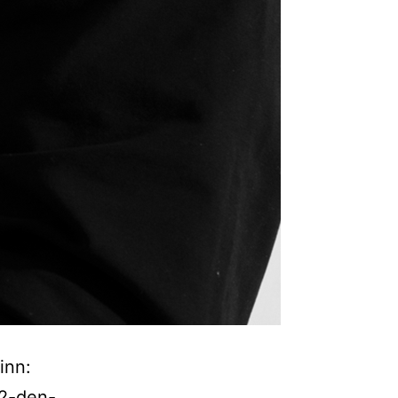
inn:
32-den-