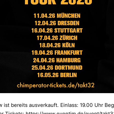
 ist bereits ausverkauft. Einlass: 19.00 Uhr Beg
r Tickets: https://www.eventim.de/event/takt